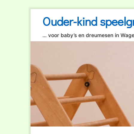
Ga
Ouder-kind speelg
naar
de
inhoud
… voor baby’s en dreumesen in Wag