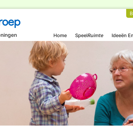
B
roep
eningen
Home
Speel
Ruimte
Ideeën Em