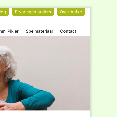
log
Ervaringen ouders
Over Aafke
mi Pikler
Spelmateriaal
Contact