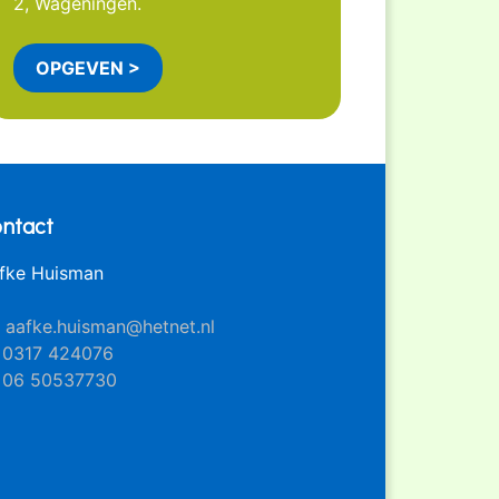
2, Wageningen.
OPGEVEN >
ntact
fke Huisman
aafke.huisman@hetnet.nl
0317 424076
06 50537730