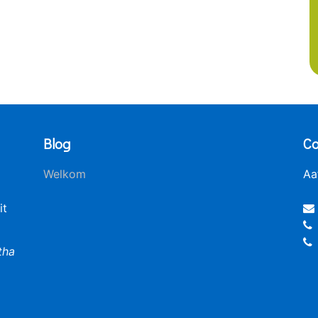
Blog
Co
Welkom
Aa
it
tha