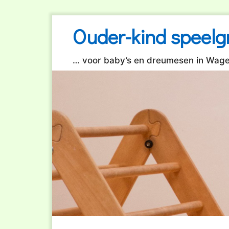
Ga
Ouder-kind speelg
naar
de
inhoud
… voor baby’s en dreumesen in Wag