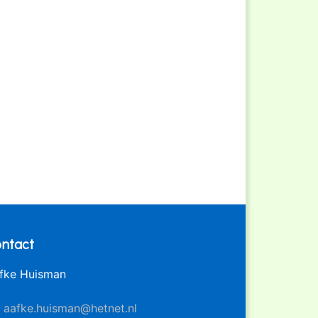
ntact
fke Huisman
aafke.huisman@hetnet.nl