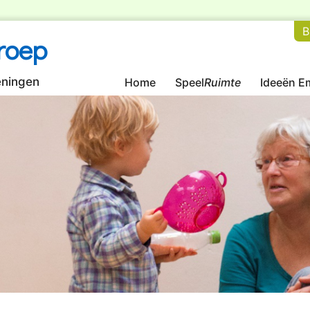
B
roep
eningen
Home
Speel
Ruimte
Ideeën Em